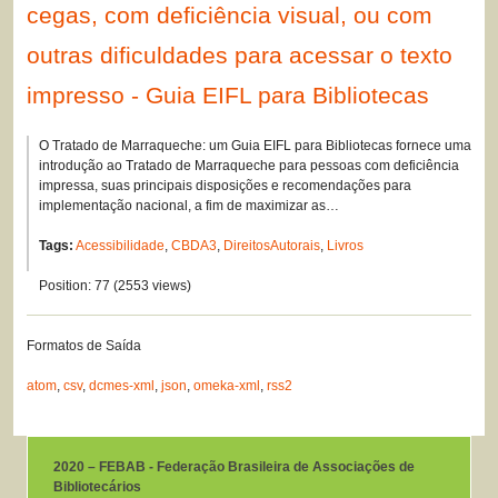
cegas, com deficiência visual, ou com
outras dificuldades para acessar o texto
impresso - Guia EIFL para Bibliotecas
O Tratado de Marraqueche: um Guia EIFL para Bibliotecas fornece uma
introdução ao Tratado de Marraqueche para pessoas com deficiência
impressa, suas principais disposições e recomendações para
implementação nacional, a fim de maximizar as…
Tags:
Acessibilidade
,
CBDA3
,
DireitosAutorais
,
Livros
Position:
77
(
2553
views)
Formatos de Saída
atom
,
csv
,
dcmes-xml
,
json
,
omeka-xml
,
rss2
2020 – FEBAB - Federação Brasileira de Associações de
Bibliotecários