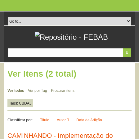
Pular
para
o
conteúdo
principal
Ver Itens (2 total)
Ver todos
Ver por Tag
Procurar itens
Tags: CBDA3
Classificar por:
Título
Autor
Data da Adição
CAMINHANDO - Implementação do