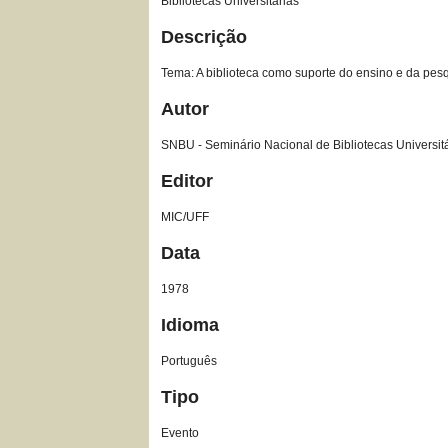
Bibliotecas Universitárias
Descrição
Tema: A biblioteca como suporte do ensino e da pes
Autor
SNBU - Seminário Nacional de Bibliotecas Universit
Editor
MIC/UFF
Data
1978
Idioma
Português
Tipo
Evento