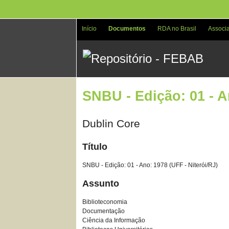
Pular
para
o
Início
Documentos
RDA no Brasil
Associ
conteúdo
principal
SNBU - Edição: 01 - A
Dublin Core
Título
SNBU - Edição: 01 - Ano: 1978 (UFF - Niterói/RJ)
Assunto
Biblioteconomia
Documentação
Ciência da Informação