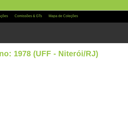
ações
Comissões & GTs
Mapa de Coleções
no: 1978 (UFF - Niterói/RJ)