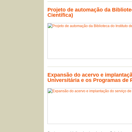
Projeto de automação da Bibliote
Científica)
Expansão do acervo e implantação
Universitária e os Programas de