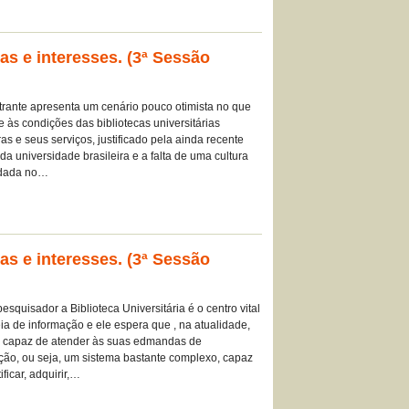
as e interesses. (3ª Sessão
trante apresenta um cenário pouco otimista no que
re às condições das bibliotecas universitárias
ras e seus serviços, justificado pela ainda recente
 da universidade brasileira e a falta de uma cultura
idada no…
as e interesses. (3ª Sessão
esquisador a Biblioteca Universitária é o centro vital
ia de informação e ele espera que , na atualidade,
a capaz de atender às suas edmandas de
ção, ou seja, um sistema bastante complexo, capaz
ificar, adquirir,…