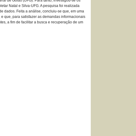
ral de Goiás (UFG). Para tanto, investigou-se os
etar Natal e Silva-UFG. A pesquisa foi realizada
e dados. Feita a análise, concluiu-se que, em uma
da, e que, para satisfazer as demandas informacionais
tes, a fim de facilitar a busca e recuperação de um