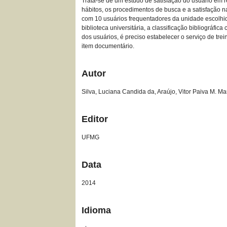
Trata-se de um estudo de satisfação do usuário em r
hábitos, os procedimentos de busca e a satisfação n
com 10 usuários frequentadores da unidade escolhid
biblioteca universitária, a classificação bibliográfi
dos usuários, é preciso estabelecer o serviço de tre
item documentário.
Autor
Silva, Luciana Candida da, Araújo, Vitor Paiva M. Ma
Editor
UFMG
Data
2014
Idioma