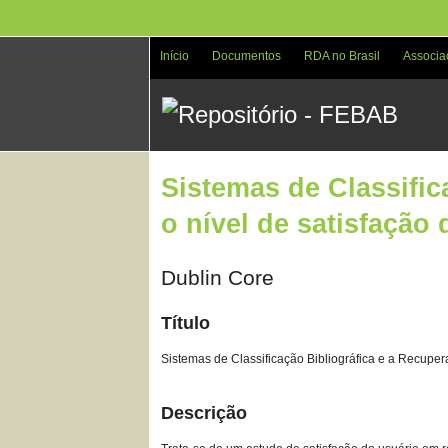
Pular
para
o
Início
Documentos
RDA no Brasil
Associa
conteúdo
principal
Sistemas de Classific
o nível de satisfação
Dublin Core
Título
Sistemas de Classificação Bibliográfica e a Recuper
Descrição