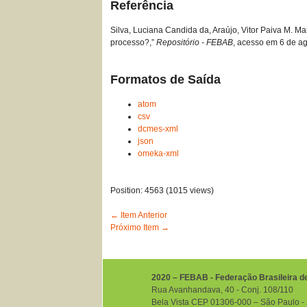
Referência
Silva, Luciana Candida da, Araújo, Vitor Paiva M. Ma
processo?,”
Repositório - FEBAB
, acesso em 6 de a
Formatos de Saída
atom
csv
dcmes-xml
json
omeka-xml
Position:
4563
(
1015
views)
← Item Anterior
Próximo Item →
2020 – FEBAB - Federação Brasileira d
Rua Avanhandava, 40 ‐ Conj. 108/110
Bela Vista CEP 01306-000 – São Paulo ‐ S