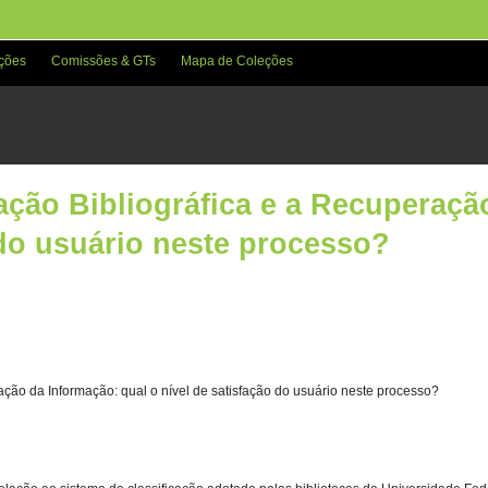
ções
Comissões & GTs
Mapa de Coleções
ação Bibliográfica e a Recuperaçã
 do usuário neste processo?
ação da Informação: qual o nível de satisfação do usuário neste processo?