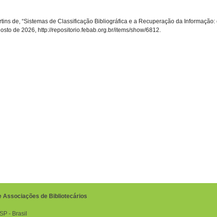
rtins de, “Sistemas de Classificação Bibliográfica e a Recuperação da Informação: 
gosto de 2026,
http://repositorio.febab.org.br/items/show/6812
.
e Associações de Bibliotecários
P ‐ Brasil