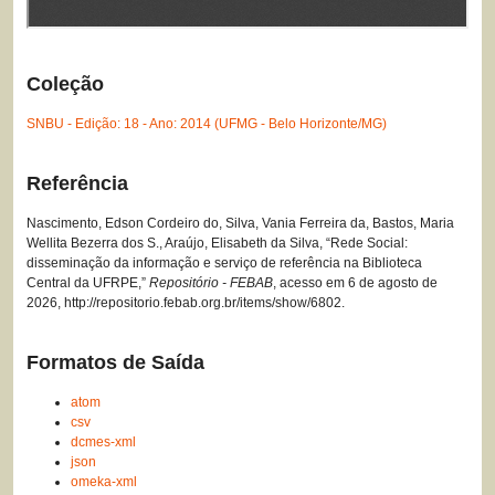
Coleção
SNBU - Edição: 18 - Ano: 2014 (UFMG - Belo Horizonte/MG)
Referência
Nascimento, Edson Cordeiro do, Silva, Vania Ferreira da, Bastos, Maria
Wellita Bezerra dos S., Araújo, Elisabeth da Silva, “Rede Social:
disseminação da informação e serviço de referência na Biblioteca
Central da UFRPE,”
Repositório - FEBAB
, acesso em 6 de agosto de
2026,
http://repositorio.febab.org.br/items/show/6802
.
Formatos de Saída
atom
csv
dcmes-xml
json
omeka-xml