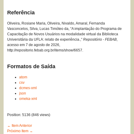
Referência
Oliveira, Rosiane Maria, Oliveira, Nivaldo, Amaral, Fernanda
Vasconcelos, Silva, Lucas Timóteo da, “A implantação do Programa de
Capacitação de Novos Usuários na modalidade virtual da Biblioteca
Universitária da UFLA: relato de experiência.,”
Repositório - FEBAB
,
acesso em 7 de agosto de 2026,
http://repositorio.febab.org.br/items/show/6657
.
Formatos de Saída
atom
csv
dcmes-xml
json
omeka-xml
Position:
5136
(
846
views)
← Item Anterior
Próximo Item →