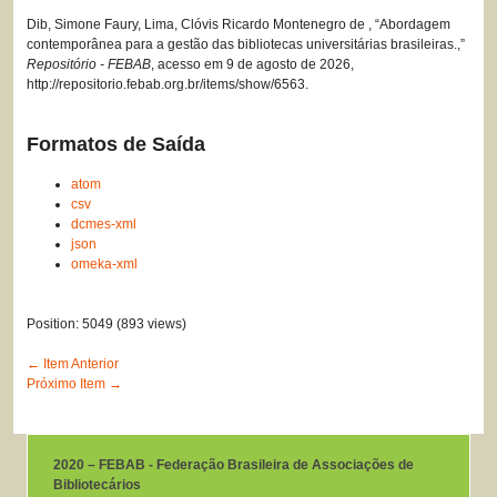
Dib, Simone Faury, Lima, Clóvis Ricardo Montenegro de , “Abordagem
contemporânea para a gestão das bibliotecas universitárias brasileiras.,”
Repositório - FEBAB
, acesso em 9 de agosto de 2026,
http://repositorio.febab.org.br/items/show/6563
.
Formatos de Saída
atom
csv
dcmes-xml
json
omeka-xml
Position:
5049
(
893
views)
← Item Anterior
Próximo Item →
2020 – FEBAB - Federação Brasileira de Associações de
Bibliotecários