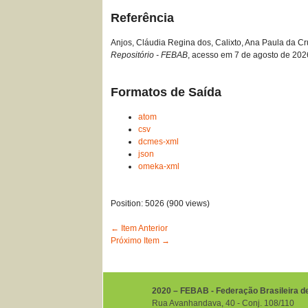
Referência
Anjos, Cláudia Regina dos, Calixto, Ana Paula da Cru
Repositório - FEBAB
, acesso em 7 de agosto de 202
Formatos de Saída
atom
csv
dcmes-xml
json
omeka-xml
Position:
5026
(
900
views)
← Item Anterior
Próximo Item →
2020 – FEBAB - Federação Brasileira d
Rua Avanhandava, 40 ‐ Conj. 108/110