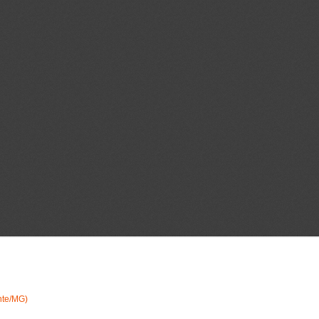
nte/MG)