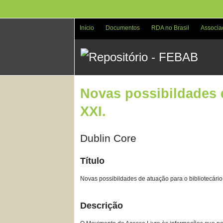
Pular
para
o
Início
Documentos
RDA no Brasil
Associa
conteúdo
principal
Novas possibildades d
XXI.
Dublin Core
Título
Novas possibildades de atuação para o bibliotecário 
Descrição