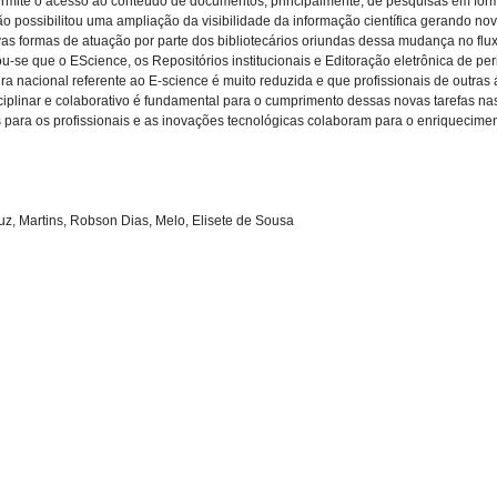
rmite o acesso ao conteúdo de documentos, principalmente, de pesquisas em for
 possibilitou uma ampliação da visibilidade da informação científica gerando nov
vas formas de atuação por parte dos bibliotecários oriundas dessa mudança no flux
ou-se que o EScience, os Repositórios institucionais e Editoração eletrônica de p
ra nacional referente ao E-science é muito reduzida e que profissionais de outras
sciplinar e colaborativo é fundamental para o cumprimento dessas novas tarefas nas
para os profissionais e as inovações tecnológicas colaboram para o enriqueciment
uz, Martins, Robson Dias, Melo, Elisete de Sousa