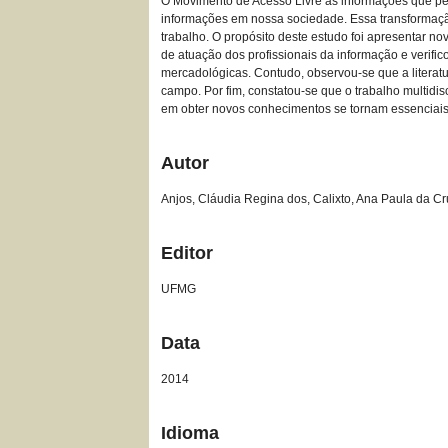
O Movimento de Acesso Livre às informações que pe
informações em nossa sociedade. Essa transformação
trabalho. O propósito deste estudo foi apresentar no
de atuação dos profissionais da informação e verific
mercadológicas. Contudo, observou-se que a literatu
campo. Por fim, constatou-se que o trabalho multidi
em obter novos conhecimentos se tornam essenciais 
Autor
Anjos, Cláudia Regina dos, Calixto, Ana Paula da Cr
Editor
UFMG
Data
2014
Idioma