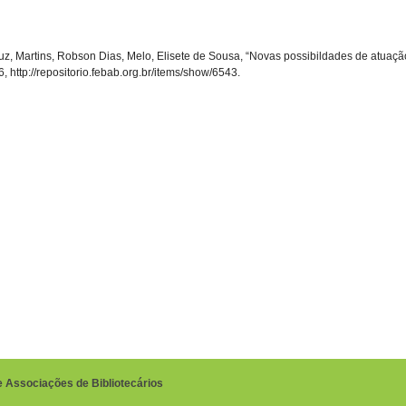
z, Martins, Robson Dias, Melo, Elisete de Sousa, “Novas possibildades de atuação p
6,
http://repositorio.febab.org.br/items/show/6543
.
e Associações de Bibliotecários