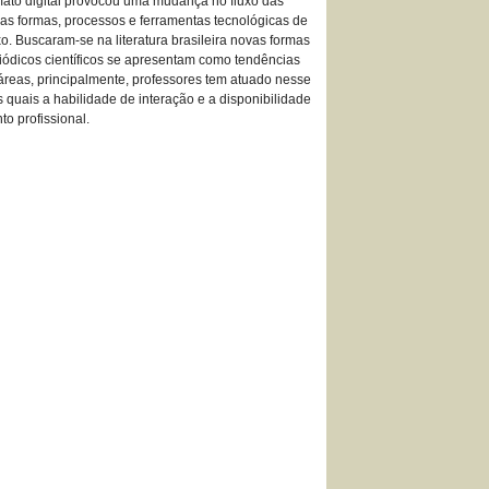
mato digital provocou uma mudança no fluxo das
as formas, processos e ferramentas tecnológicas de
o. Buscaram-se na literatura brasileira novas formas
eriódicos científicos se apresentam como tendências
 áreas, principalmente, professores tem atuado nesse
 quais a habilidade de interação e a disponibilidade
o profissional.