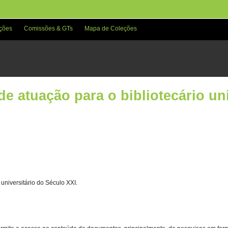
ções
Comissões & GTs
Mapa de Coleções
e atuação para o bibliotecário un
universitário do Século XXI.