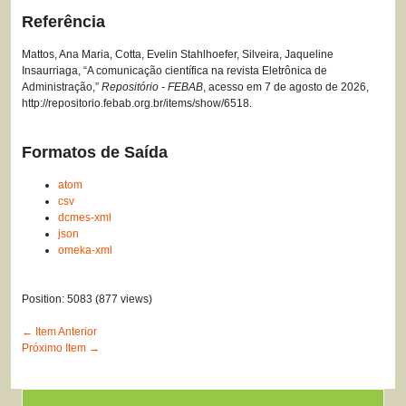
Referência
Mattos, Ana Maria, Cotta, Evelin Stahlhoefer, Silveira, Jaqueline
Insaurriaga, “A comunicação científica na revista Eletrônica de
Administração,”
Repositório - FEBAB
, acesso em 7 de agosto de 2026,
http://repositorio.febab.org.br/items/show/6518
.
Formatos de Saída
atom
csv
dcmes-xml
json
omeka-xml
Position:
5083
(
877
views)
← Item Anterior
Próximo Item →