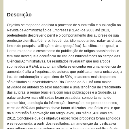
Descrição
Objetiva-se mapear e analisar o processo de submissão e publicação na
Revista de Administração de Empresas (REAd) de 2003 até 2013,
pretendendo descrever o perfil e o comportamento dos autorese de sua
produção científica (gênero, frequência, idioma do artigo, palavras-chave,
temas de pesquisa, afiliação e área geográfica). Na ciência em geral, a
literatura aponta o crescimento da publicação de artigos coassinados, e
tem sido destaque a ocorrência de estudos bibliométricos no campo das
Ciências Administrativas. Os resultados revelaram que nos artigos
submetidos à REAd: a autoria múltipla se encontra em uma tendência de
aumento, é alta a frequência de autores que publicaram uma única vez, a
taxa de colaboração se aproxima de 50%, os autores mais frequentes
são afiliados a universidades do Rio Grande do Sul, há uma maior
atividade de autores do sexo masculino e uma tendência de crescimento
das autoras, a região brasileira com mais publicações é a Sudeste, as
palavraschave mais utilizadas foram estratégia, comportamento do
consumidor, tecnologia da informação, inovação e empreendedorismo,
cerca de 60% das palavras-chave foram utilizadas uma única vez, e que
da submissão à aprovação um artigo levou, em média, 430 dias em
2012. Conclui-se que os objetivos específicos propostos foram atingidos
e se recomenda, a partir dos resultados, a manutenção da justificativa
para artigos com cinco autores ou mais, o incremento na publicação de