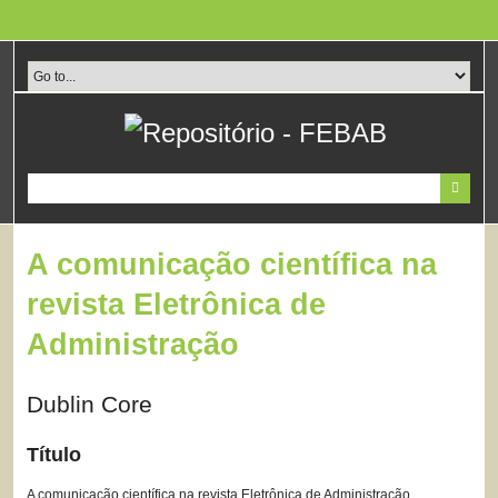
Pular
para
o
conteúdo
principal
A comunicação científica na
revista Eletrônica de
Administração
Dublin Core
Título
A comunicação científica na revista Eletrônica de Administração