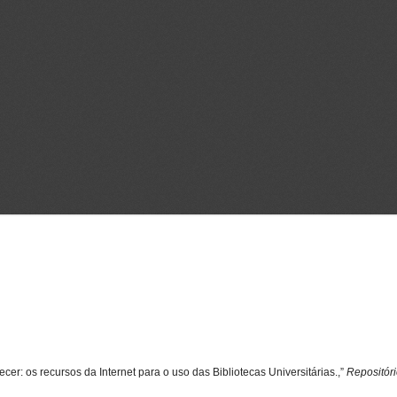
: os recursos da Internet para o uso das Bibliotecas Universitárias.,”
Repositór