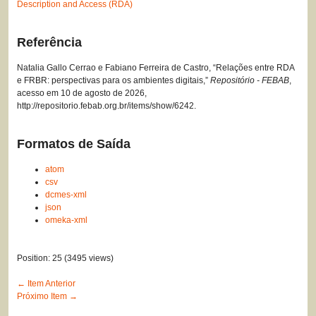
Description and Access (RDA)
Referência
Natalia Gallo Cerrao e Fabiano Ferreira de Castro, “Relações entre RDA
e FRBR: perspectivas para os ambientes digitais,”
Repositório - FEBAB
,
acesso em 10 de agosto de 2026,
http://repositorio.febab.org.br/items/show/6242
.
Formatos de Saída
atom
csv
dcmes-xml
json
omeka-xml
Position:
25
(
3495
views)
← Item Anterior
Próximo Item →