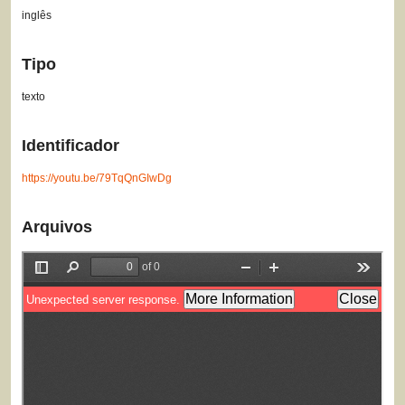
inglês
Tipo
texto
Identificador
https://youtu.be/79TqQnGIwDg
Arquivos