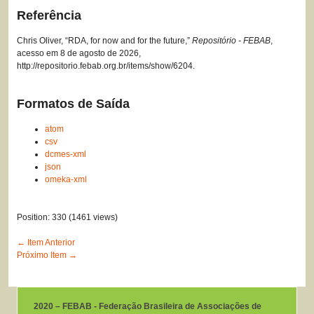
Referência
Chris Oliver, “RDA, for now and for the future,”
Repositório - FEBAB
,
acesso em 8 de agosto de 2026,
http://repositorio.febab.org.br/items/show/6204
.
Formatos de Saída
atom
csv
dcmes-xml
json
omeka-xml
Position:
330
(
1461
views)
← Item Anterior
Próximo Item →
2020 – FEBAB - Federação Brasileira de Associações de