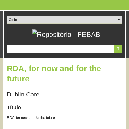
Pular
para
o
conteúdo
principal
RDA, for now and for the
future
Dublin Core
Título
RDA, for now and for the future