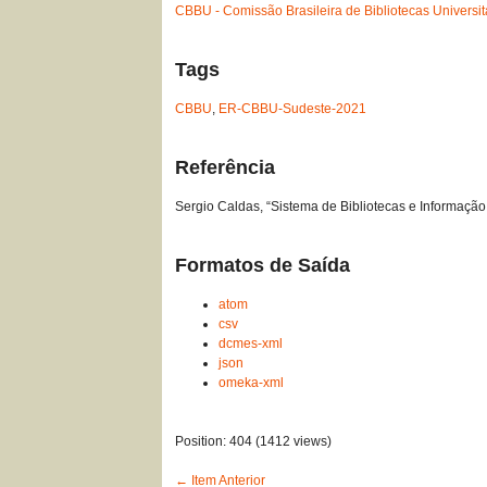
CBBU - Comissão Brasileira de Bibliotecas Universit
Tags
CBBU
,
ER-CBBU-Sudeste-2021
Referência
Sergio Caldas, “Sistema de Bibliotecas e Informaçã
Formatos de Saída
atom
csv
dcmes-xml
json
omeka-xml
Position:
404
(
1412
views)
← Item Anterior