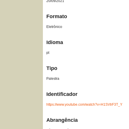
20/09/2021
Formato
Eletrônico
Idioma
pt
Tipo
Palestra
Identificador
https://www.youtube.com/watch?v=H1SVtrF3T_Y
Abrangência