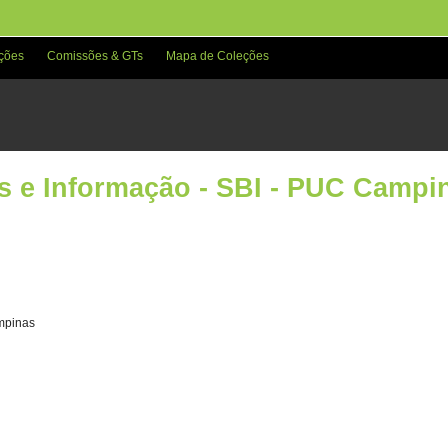
ções
Comissões & GTs
Mapa de Coleções
as e Informação - SBI - PUC Campi
ampinas