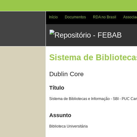
Pular
para
o
Início
Documentos
RDA no Brasil
Associa
conteúdo
principal
Sistema de Bibliotec
Dublin Core
Título
Sistema de Bibliotecas e Informação - SBI - PUC C
Assunto
Biblioteca Universitária