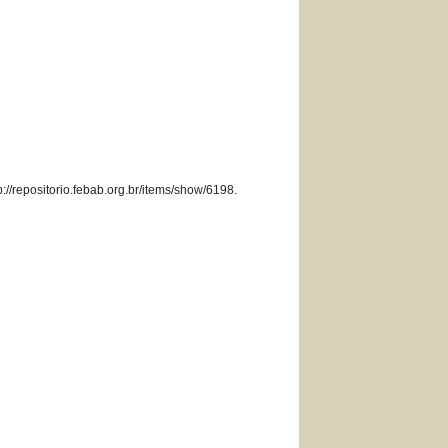
p://repositorio.febab.org.br/items/show/6198
.