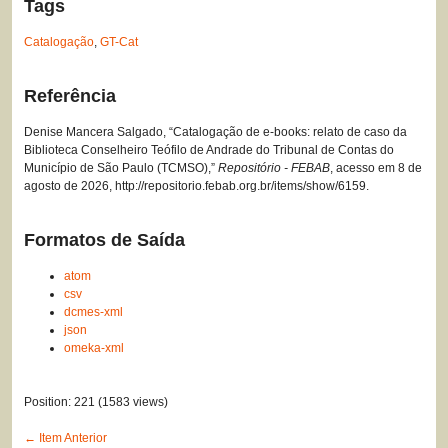
Tags
Catalogação
,
GT-Cat
Referência
Denise Mancera Salgado, “Catalogação de e-books: relato de caso da
Biblioteca Conselheiro Teófilo de Andrade do Tribunal de Contas do
Município de São Paulo (TCMSO),”
Repositório - FEBAB
, acesso em 8 de
agosto de 2026,
http://repositorio.febab.org.br/items/show/6159
.
Formatos de Saída
atom
csv
dcmes-xml
json
omeka-xml
Position:
221
(
1583
views)
← Item Anterior