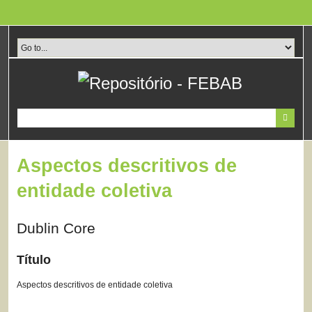
Pular
para
o
conteúdo
principal
Aspectos descritivos de
entidade coletiva
Dublin Core
Título
Aspectos descritivos de entidade coletiva