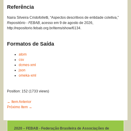
Referência
Naira Silveira Cristofolletti, “Aspectos descritivos de entidade coletiva,”
Repositório - FEBAB
, acesso em 9 de agosto de 2026,
http://repositorio.febab.org.br/items/show/6134
.
Formatos de Saída
atom
csv
dcmes-xml
json
omeka-xml
Position:
152
(
1733
views)
← Item Anterior
Próximo Item →
2020 – FEBAB - Federação Brasileira de Associações de