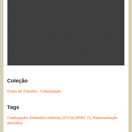
Coleção
Grupo de Trabalho - Catalogação
Tags
Catalogação
,
Entidades coletivas
,
GT-Cat
,
MARC 21
,
Representação
descritiva