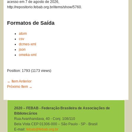
acesso em 7 de agosto de 2026,
http://repositorio.febab.org.br/items/show/5760
.
Formatos de Saída
atom
csv
dcmes-xml
json
omeka-xml
Position:
1793
(
1173
views)
← Item Anterior
Próximo Item →
2020 – FEBAB - Federação Brasileira de Associações de
Bibliotecários
Rua Avanhandava, 40 ‐ Conj. 108/110
Bela Vista CEP 01306-000 – São Paulo ‐ SP ‐ Brasil
E-mail:
febab@febab.org.br