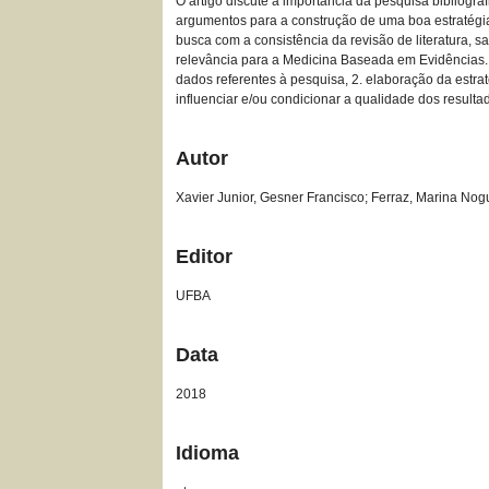
O artigo discute a importância da pesquisa bibliogr
argumentos para a construção de uma boa estratégia
busca com a consistência da revisão de literatura, sa
relevância para a Medicina Baseada em Evidências. A
dados referentes à pesquisa, 2. elaboração da estr
influenciar e/ou condicionar a qualidade dos result
Autor
Xavier Junior, Gesner Francisco; Ferraz, Marina Nog
Editor
UFBA
Data
2018
Idioma