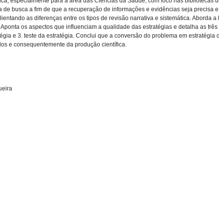
áfica, especialmente para a área das Ciências da Saúde, com foco nas bibliotecas u
 de busca a fim de que a recuperação de informações e evidências seja precisa e
lientando as diferenças entre os tipos de revisão narrativa e sistemática. Aborda a 
ponta os aspectos que influenciam a qualidade das estratégias e detalha as três 
atégia e 3. teste da estratégia. Conclui que a conversão do problema em estratég
ados e consequentemente da produção científica.
ueira