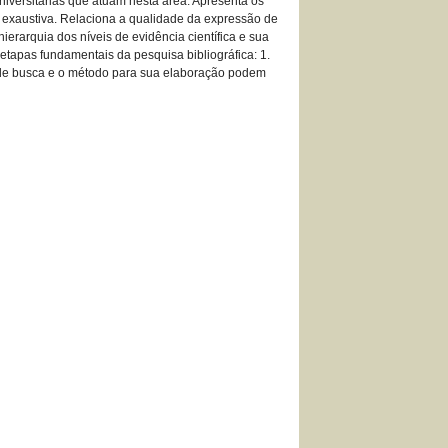
niversitárias que atuam nesta área. Apresenta os
 exaustiva. Relaciona a qualidade da expressão de
hierarquia dos níveis de evidência científica e sua
etapas fundamentais da pesquisa bibliográfica: 1.
ia de busca e o método para sua elaboração podem