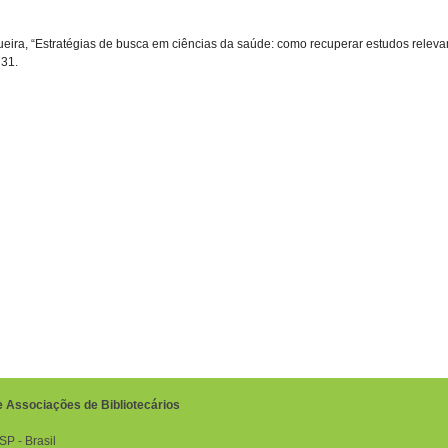
ueira, “Estratégias de busca em ciências da saúde: como recuperar estudos releva
731
.
e Associações de Bibliotecários
P ‐ Brasil