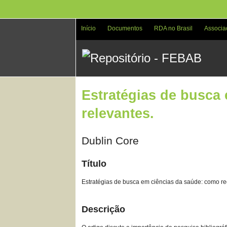
Pular
para
o
Início
Documentos
RDA no Brasil
Associa
conteúdo
principal
Estratégias de busca
relevantes.
Dublin Core
Título
Estratégias de busca em ciências da saúde: como re
Descrição