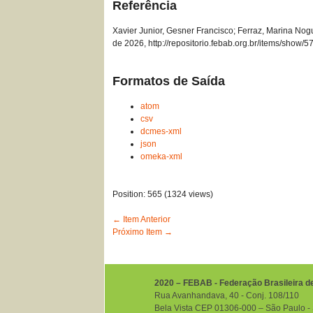
Referência
Xavier Junior, Gesner Francisco; Ferraz, Marina Nog
de 2026,
http://repositorio.febab.org.br/items/show/5
Formatos de Saída
atom
csv
dcmes-xml
json
omeka-xml
Position:
565
(
1324
views)
← Item Anterior
Próximo Item →
2020 – FEBAB - Federação Brasileira d
Rua Avanhandava, 40 ‐ Conj. 108/110
Bela Vista CEP 01306-000 – São Paulo ‐ S