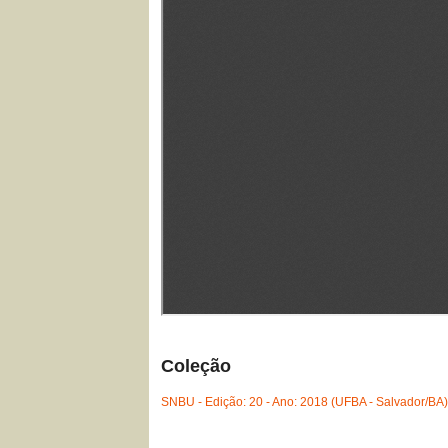
Coleção
SNBU - Edição: 20 - Ano: 2018 (UFBA - Salvador/BA