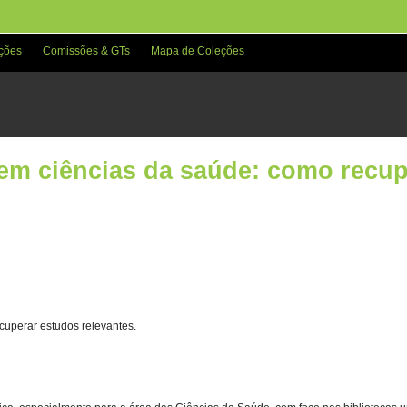
ções
Comissões & GTs
Mapa de Coleções
 em ciências da saúde: como recu
cuperar estudos relevantes.