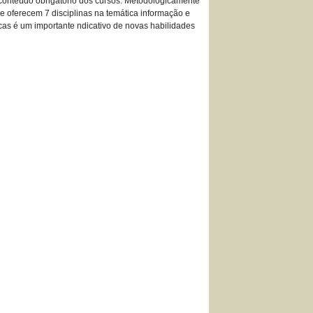
 conteúdo obrigatório dos cursos. Metodologicamente
e oferecem 7 disciplinas na temática informação e
cas é um importante ndicativo de novas habilidades