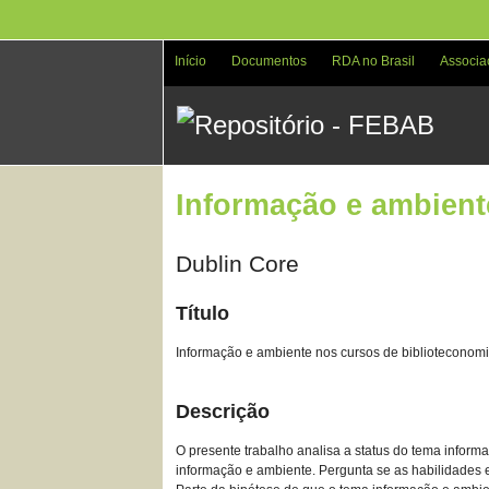
Pular
para
o
Início
Documentos
RDA no Brasil
Associa
conteúdo
principal
Informação e ambiente
Dublin Core
Título
Informação e ambiente nos cursos de biblioteconomia
Descrição
O presente trabalho analisa a status do tema inform
informação e ambiente. Pergunta se as habilidades