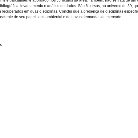
nte é parcialmente abordado nos currículos da área. Também, não se trata de um
bliográfica, levantamento e análise de dados. São 6 cursos, no universo de 39, qu
 recuperados em duas disciplinas. Conclui que a presença de disciplinas específi
consciente de seu papel socioambiental e de novas demandas de mercado.
os