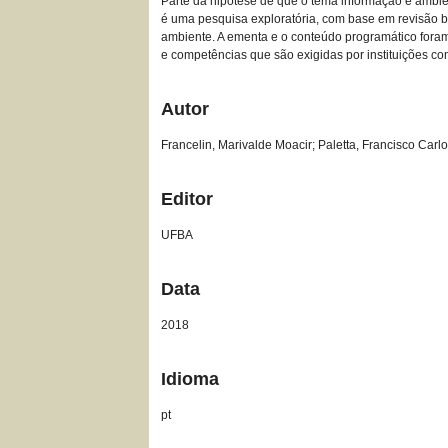
Parte da hipótese de que o tema informação e ambie
é uma pesquisa exploratória, com base em revisão bi
ambiente. A ementa e o conteúdo programático foram
e competências que são exigidas por instituições 
Autor
Francelin, Marivalde Moacir; Paletta, Francisco Carl
Editor
UFBA
Data
2018
Idioma
pt