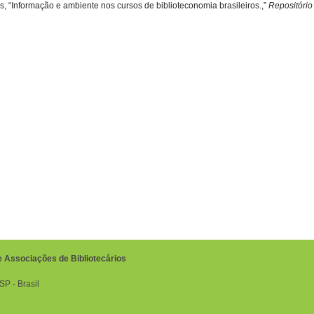
os, “Informação e ambiente nos cursos de biblioteconomia brasileiros.,”
Repositóri
e Associações de Bibliotecários
P ‐ Brasil