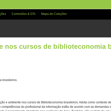
ções
Comissões & GTs
Mapa de Coleções
 nos cursos de biblioteconomia br
 brasileiros.
ação e ambiente nos cursos de Biblioteconomia brasileiros. Adota como contexto d
 e competências do profissional da informação estão de acordo com as demandas 