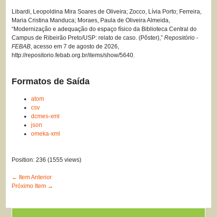
Libardi, Leopoldina Mira Soares de Oliveira; Zocco, Lívia Porto; Ferreira,
Maria Cristina Manduca; Moraes, Paula de Oliveira Almeida,
“Modernização e adequação do espaço físico da Biblioteca Central do
Campus de Ribeirão Preto/USP: relato de caso. (Pôster),”
Repositório -
FEBAB
, acesso em 7 de agosto de 2026,
http://repositorio.febab.org.br/items/show/5640
.
Formatos de Saída
atom
csv
dcmes-xml
json
omeka-xml
Position:
236
(
1555
views)
← Item Anterior
Próximo Item →