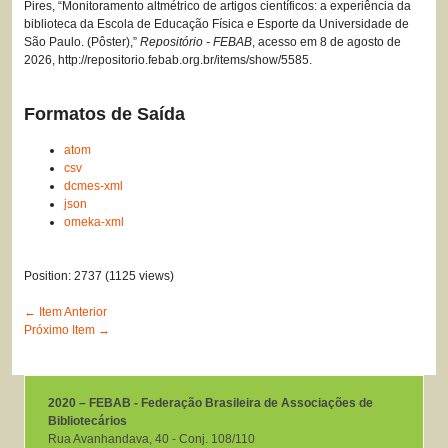
Pires, “Monitoramento altmétrico de artigos científicos: a experiência da
biblioteca da Escola de Educação Física e Esporte da Universidade de
São Paulo. (Pôster),”
Repositório - FEBAB
, acesso em 8 de agosto de
2026,
http://repositorio.febab.org.br/items/show/5585
.
Formatos de Saída
atom
csv
dcmes-xml
json
omeka-xml
Position:
2737
(
1125
views)
← Item Anterior
Próximo Item →
2020 – FEBAB - Federação Brasileira de Associações de
Bibliotecários
Rua Avanhandava, 40 ‐ Conj. 108/110