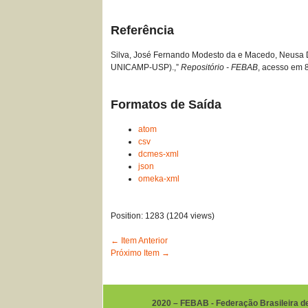
Referência
Silva, José Fernando Modesto da e Macedo, Neusa D
UNICAMP-USP).,”
Repositório - FEBAB
, acesso em 
Formatos de Saída
atom
csv
dcmes-xml
json
omeka-xml
Position:
1283
(
1204
views)
← Item Anterior
Próximo Item →
2020 – FEBAB - Federação Brasileira d