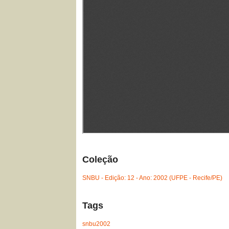
Coleção
SNBU - Edição: 12 - Ano: 2002 (UFPE - Recife/PE)
Tags
snbu2002