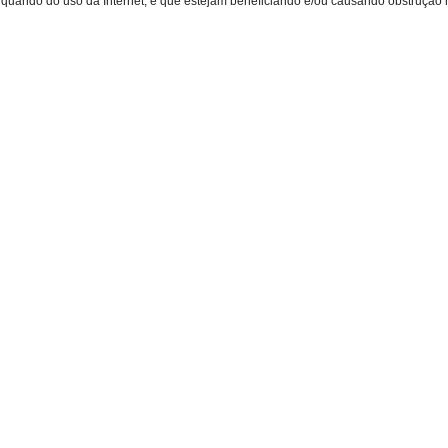
 quando do uso da Internet, e que estejam beneficiando e/ou causando obstrução