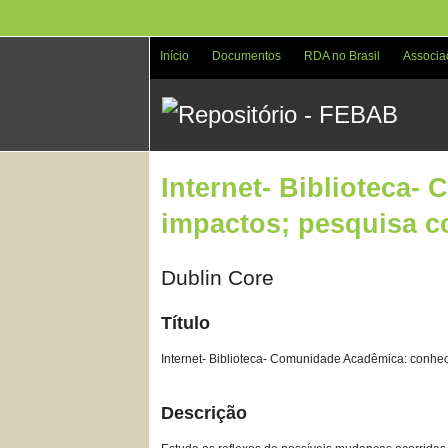
Pular
para
o
Início
Documentos
RDA no Brasil
Associa
conteúdo
principal
Internet- Biblioteca
impactos; pesquisa 
Dublin Core
Título
Internet- Biblioteca- Comunidade Acadêmica: conh
Descrição