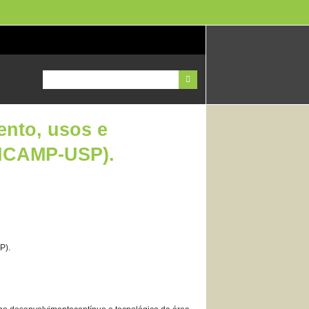
ento, usos e
NICAMP-USP).
P).