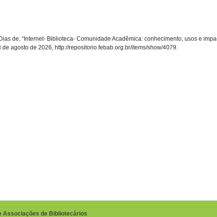
ias de, “Internet- Biblioteca- Comunidade Acadêmica: conhecimento, usos e impa
8 de agosto de 2026,
http://repositorio.febab.org.br/items/show/4079
.
e Associações de Bibliotecários