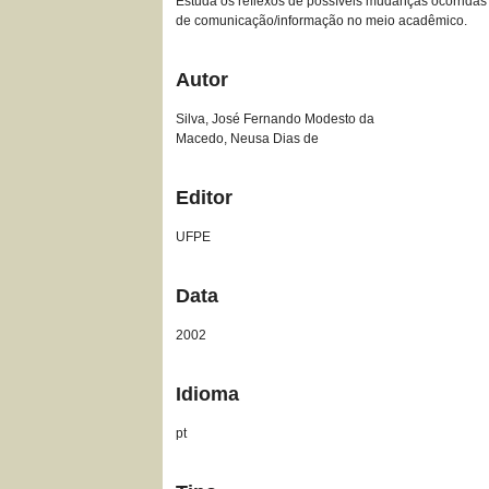
Estuda os reflexos de possíveis mudanças ocorridas
de comunicação/informação no meio acadêmico.
Autor
Silva, José Fernando Modesto da
Macedo, Neusa Dias de
Editor
UFPE
Data
2002
Idioma
pt