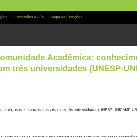
ções
Comissões & GTs
Mapa de Coleções
- Comunidade Acadêmica: conhecim
com três universidades (UNESP-U
ecimento, usos e impactos; pesquisa com três universidades (UNESP-UNICAMP-US