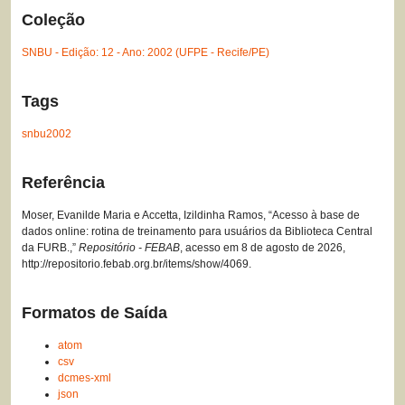
Coleção
SNBU - Edição: 12 - Ano: 2002 (UFPE - Recife/PE)
Tags
snbu2002
Referência
Moser, Evanilde Maria e Accetta, Izildinha Ramos, “Acesso à base de
dados online: rotina de treinamento para usuários da Biblioteca Central
da FURB.,”
Repositório - FEBAB
, acesso em 8 de agosto de 2026,
http://repositorio.febab.org.br/items/show/4069
.
Formatos de Saída
atom
csv
dcmes-xml
json