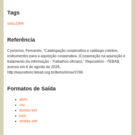
Tags
snbu1994
Referência
Cysneiros, Fernando, “Catalogação cooperativa e catálogo coletivo,
instrumentos para a aquisição cooperativa. (Cooperação na aquisição e
tratamento da informação - Trabalhos oficiais),”
Repositório - FEBAB
,
acesso em 6 de agosto de 2026,
http://repositorio.febab.org.br/items/show/3786
.
Formatos de Saída
atom
csv
dcmes-xml
json
omeka-xml