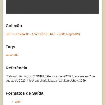
Coleção
SNBU - Edição: 05 - Ano: 1987 (UFRGS - Porto Alegre/RS)
Tags
snbu1987
Referência
“Relatório técnico do 5º SNBU.,”
Repositório - FEBAB
, acesso em 7 de
agosto de 2026,
http://repositorio.febab.org.br/items/show/3559
.
Formatos de Saída
atom