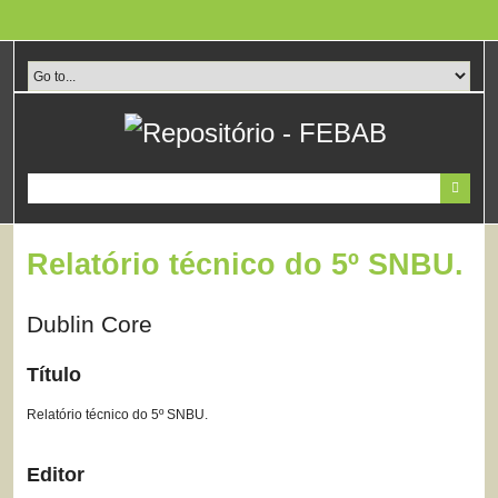
Pular
para
o
conteúdo
principal
Relatório técnico do 5º SNBU.
Dublin Core
Título
Relatório técnico do 5º SNBU.
Editor