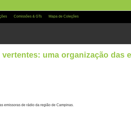
ções
Comissões & GTs
Mapa de Coleções
 vertentes: uma organização das 
as emissoras de rádio da região de Campinas.