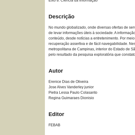
Eixo 8: Ciência da Informação
Descrição
No mundo globalizado, onde diversas ofertas de serv
de levar informações úteis à sociedade. A informaç
conteúdo, desde notícias a entretenimento. Por mei
recuperação assertiva e de fácil navegabilidade. Ne
metropolitana de Campinas, interior do Estado de São
pelo resultado da pesquisa exploratória que constat
Autor
Erenice Dias de Oliveira
Jose Alves Vanderley junior
Pietra Lessa Paulo Colasanto
Regina Guimaraes Dionisio
Editor
FEBAB