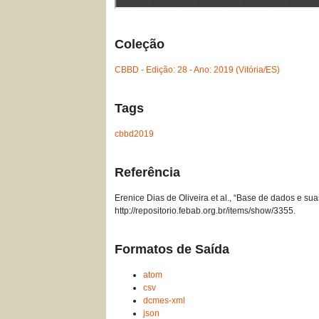
Coleção
CBBD - Edição: 28 - Ano: 2019 (Vitória/ES)
Tags
cbbd2019
Referência
Erenice Dias de Oliveira et al., “Base de dados e s
http://repositorio.febab.org.br/items/show/3355
.
Formatos de Saída
atom
csv
dcmes-xml
json