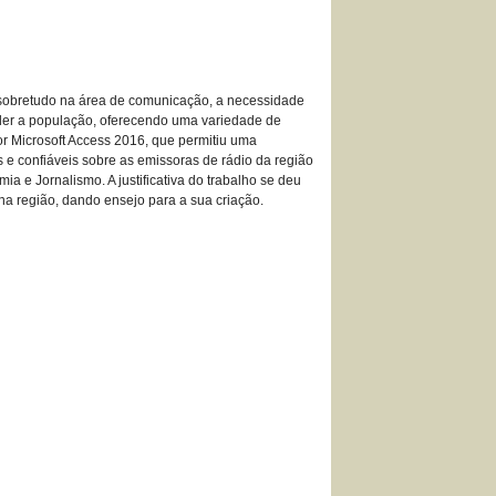
e, sobretudo na área de comunicação, a necessidade
nder a população, oferecendo uma variedade de
or Microsoft Access 2016, que permitiu uma
s e confiáveis sobre as emissoras de rádio da região
a e Jornalismo. A justificativa do trabalho se deu
 na região, dando ensejo para a sua criação.