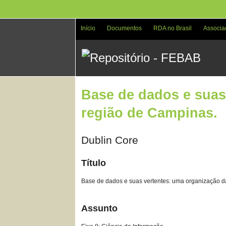
Pular
para
o
Início
Documentos
RDA no Brasil
Associa
conteúdo
principal
Base de dados e suas
região de Campinas.
Dublin Core
Título
Base de dados e suas vertentes: uma organização d
Assunto