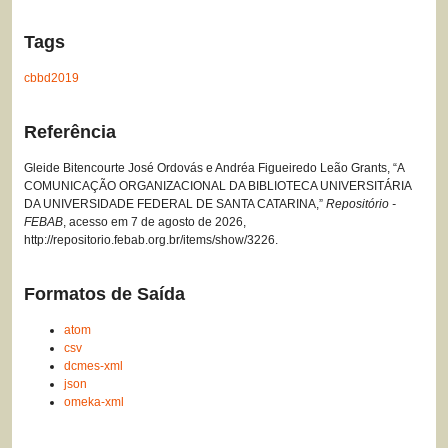
Tags
cbbd2019
Referência
Gleide Bitencourte José Ordovás e Andréa Figueiredo Leão Grants, “A
COMUNICAÇÃO ORGANIZACIONAL DA BIBLIOTECA UNIVERSITÁRIA
DA UNIVERSIDADE FEDERAL DE SANTA CATARINA,”
Repositório -
FEBAB
, acesso em 7 de agosto de 2026,
http://repositorio.febab.org.br/items/show/3226
.
Formatos de Saída
atom
csv
dcmes-xml
json
omeka-xml