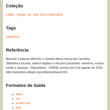
Coleção
CBBD - Edição: 28 - Ano: 2019 (Vitória/ES)
Tags
cbbd2019
Referência
Marcelo Calderari MIGUEL e Sandra Maria Souza de Carvalho,
“Biblioteca escolar, nativos digitais e vínculos presentes: memória, modos
existir e avançar.,”
Repositório - FEBAB
, acesso em 9 de agosto de 2026,
http://repositorio.febab.org.br/items/show/3191
.
Formatos de Saída
atom
csv
dcmes-xml
json