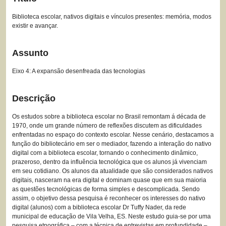
Biblioteca escolar, nativos digitais e vínculos presentes: memória, modos
existir e avançar.
Assunto
Eixo 4: A expansão desenfreada das tecnologias
Descrição
Os estudos sobre a biblioteca escolar no Brasil remontam á década de
1970, onde um grande número de reflexões discutem as dificuldades
enfrentadas no espaço do contexto escolar. Nesse cenário, destacamos a
função do bibliotecário em ser o mediador, fazendo a interação do nativo
digital com a biblioteca escolar, tornando o conhecimento dinâmico,
prazeroso, dentro da influência tecnológica que os alunos já vivenciam
em seu cotidiano. Os alunos da atualidade que são considerados nativos
digitais, nasceram na era digital e dominam quase que em sua maioria
as questões tecnológicas de forma simples e descomplicada. Sendo
assim, o objetivo dessa pesquisa é reconhecer os interesses do nativo
digital (alunos) com a biblioteca escolar Dr Tuffy Nader, da rede
municipal de educação de Vila Velha, ES. Neste estudo guia-se por uma
pesquisa etnográfica – com a técnica de entrevistas em profundidade –