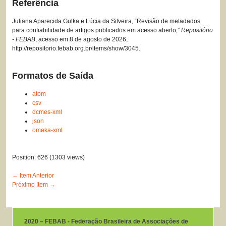
Referência
Juliana Aparecida Gulka e Lúcia da Silveira, “Revisão de metadados
para confiabilidade de artigos publicados em acesso aberto,”
Repositório
- FEBAB
, acesso em 8 de agosto de 2026,
http://repositorio.febab.org.br/items/show/3045
.
Formatos de Saída
atom
csv
dcmes-xml
json
omeka-xml
Position:
626
(
1303
views)
← Item Anterior
Próximo Item →
2020 – FEBAB - Federação Brasileira de Associações de