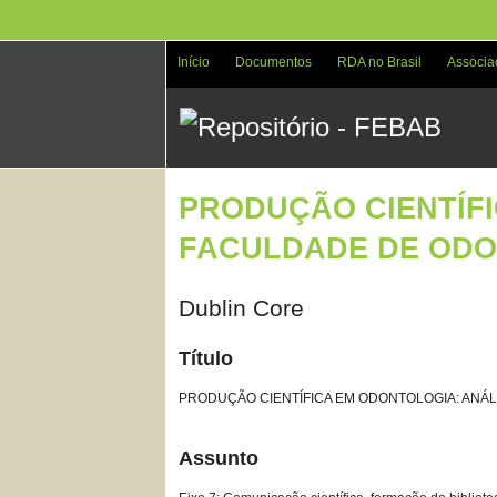
Pular
para
o
Início
Documentos
RDA no Brasil
Associa
conteúdo
principal
PRODUÇÃO CIENTÍFI
FACULDADE DE ODON
Dublin Core
Título
PRODUÇÃO CIENTÍFICA EM ODONTOLOGIA: ANÁL
Assunto