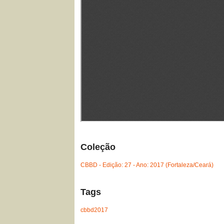
Coleção
CBBD - Edição: 27 - Ano: 2017 (Fortaleza/Ceará)
Tags
cbbd2017