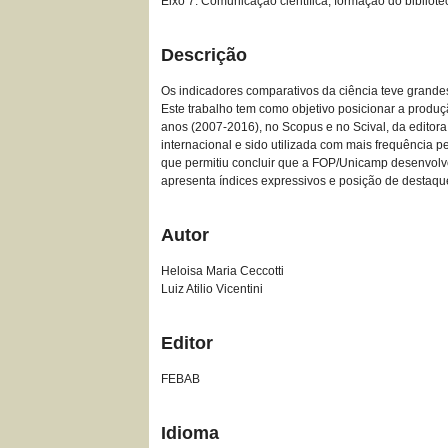
Eixo 7: Comunicação científica, formação do bibliote
Descrição
Os indicadores comparativos da ciência teve grande
Este trabalho tem como objetivo posicionar a produç
anos (2007-2016), no Scopus e no Scival, da editora 
internacional e sido utilizada com mais frequência 
que permitiu concluir que a FOP/Unicamp desenvolv
apresenta índices expressivos e posição de destaque
Autor
Heloisa Maria Ceccotti
Luiz Atilio Vicentini
Editor
FEBAB
Idioma