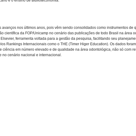
cário e o ensino de Biblioteconomia.
s avanços nos últimos anos, pois vêm sendo consolidados como instrumentos de qua
ão científica da FOP/Unicamp no cenário das publicações de todo Brasil na área 
Elsevier, ferramenta voltada para a gestão da pesquisa, facilitando seu planejamen
pelos Rankings Internacionais como o THE (Timer Higer Education). Os dados foram
e ciência em número elevado e de qualidade na área odontológica, não só com re
 no cenário nacional e internacional.