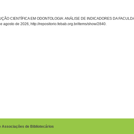
ni, “PRODUÇÃO CIENTÍFICA EM ODONTOLOGIA: ANÁLISE DE INDICADORES DA FAC
de agosto de 2026,
http://repositorio.febab.org.br/items/show/2840
.
e Associações de Bibliotecários