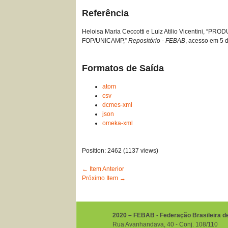
Referência
Heloisa Maria Ceccotti e Luiz Atilio Vicenti
FOP/UNICAMP,”
Repositório - FEBAB
, acesso em 5 
Formatos de Saída
atom
csv
dcmes-xml
json
omeka-xml
Position:
2462
(
1137
views)
← Item Anterior
Próximo Item →
2020 – FEBAB - Federação Brasileira d
Rua Avanhandava, 40 ‐ Conj. 108/110