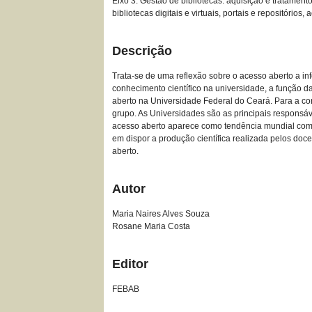
Eixo 3: Gestão de bibliotecas: aquisição e tratamento
bibliotecas digitais e virtuais, portais e repositórios,
Descrição
Trata-se de uma reflexão sobre o acesso aberto a inf
conhecimento científico na universidade, a função da
aberto na Universidade Federal do Ceará. Para a co
grupo. As Universidades são as principais responsáv
acesso aberto aparece como tendência mundial com 
em dispor a produção científica realizada pelos do
aberto.
Autor
Maria Naires Alves Souza
Rosane Maria Costa
Editor
FEBAB