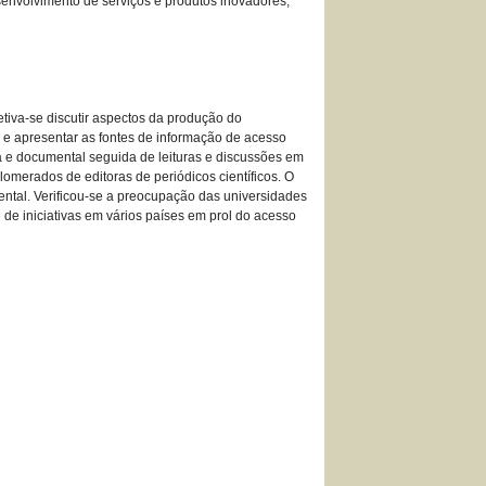
desenvolvimento de serviços e produtos inovadores,
jetiva-se discutir aspectos da produção do
as e apresentar as fontes de informação de acesso
a e documental seguida de leituras e discussões em
omerados de editoras de periódicos científicos. O
ntal. Verificou-se a preocupação das universidades
de iniciativas em vários países em prol do acesso