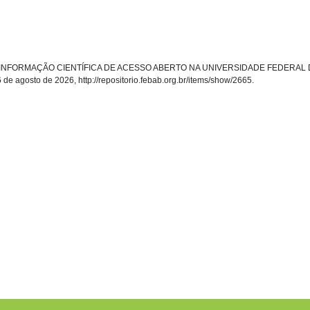
ta, “A INFORMAÇÃO CIENTÍFICA DE ACESSO ABERTO NA UNIVERSIDADE FEDERA
6 de agosto de 2026,
http://repositorio.febab.org.br/items/show/2665
.