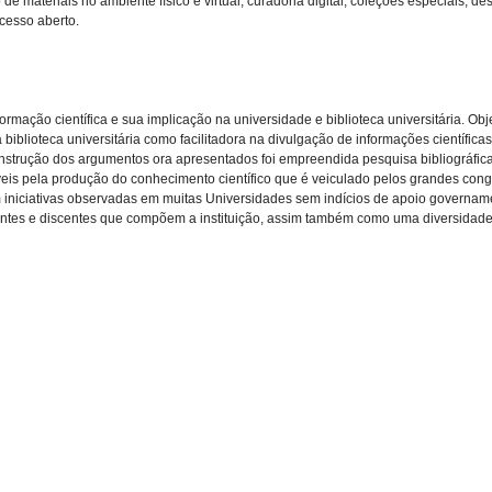
 de materiais no ambiente físico e virtual, curadoria digital, coleções especiais, 
 acesso aberto.
ormação científica e sua implicação na universidade e biblioteca universitária. Ob
 biblioteca universitária como facilitadora na divulgação de informações científic
nstrução dos argumentos ora apresentados foi empreendida pesquisa bibliográfic
eis pela produção do conhecimento científico que é veiculado pelos grandes congl
iniciativas observadas em muitas Universidades sem indícios de apoio govername
centes e discentes que compõem a instituição, assim também como uma diversidade 