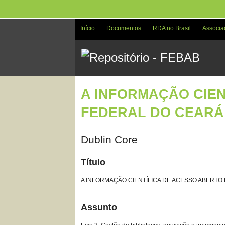
Pular
para
o
Início
Documentos
RDA no Brasil
Associa
conteúdo
principal
A INFORMAÇÃO CIEN
FEDERAL DO CEARÁ:
Dublin Core
Título
A INFORMAÇÃO CIENTÍFICA DE ACESSO ABERTO
Assunto