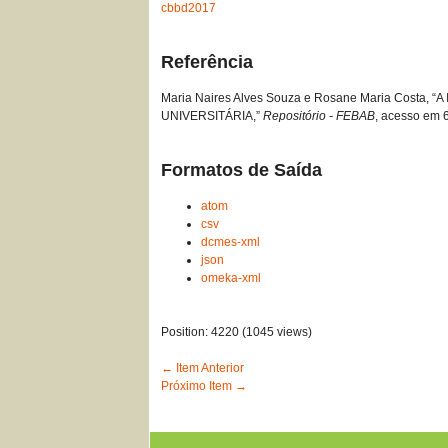
cbbd2017
Referência
Maria Naires Alves Souza e Rosane Maria Cos
UNIVERSITÁRIA,”
Repositório - FEBAB
, acesso em 
Formatos de Saída
atom
csv
dcmes-xml
json
omeka-xml
Position:
4220
(
1045
views)
← Item Anterior
Próximo Item →