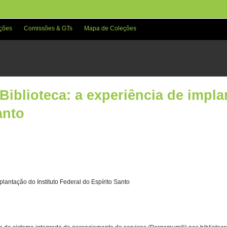
ções
Comissões & GTs
Mapa de Coleções
Biblioteca: a experiência de impla
anto
plantação do Instituto Federal do Espírito Santo