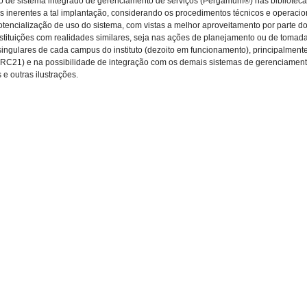
o de sistema integrado de gerenciamento de serviços (Pergamum®) nas bibliotecas do
 inerentes a tal implantação, considerando os procedimentos técnicos e operaciona
potencialização de uso do sistema, com vistas a melhor aproveitamento por parte d
a instituições com realidades similares, seja nas ações de planejamento ou de tom
singulares de cada campus do instituto (dezoito em funcionamento), principalmente 
MARC21) e na possibilidade de integração com os demais sistemas de gerenciament
e outras ilustrações.