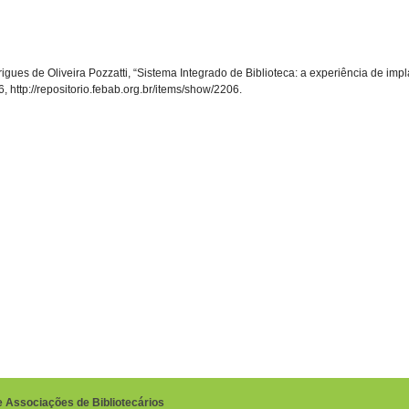
es de Oliveira Pozzatti, “Sistema Integrado de Biblioteca: a experiência de implan
6,
http://repositorio.febab.org.br/items/show/2206
.
e Associações de Bibliotecários