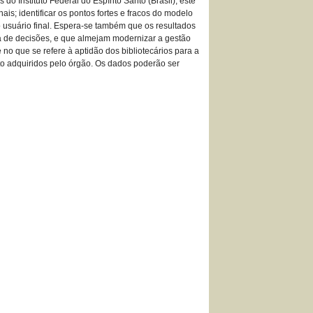
 Instituto Federal do Espírito Santo (Brasil), este
is; identificar os pontos fortes e fracos do modelo
o usuário final. Espera-se também que os resultados
ada de decisões, e que almejam modernizar a gestão
no que se refere à aptidão dos bibliotecários para a
o adquiridos pelo órgão. Os dados poderão ser