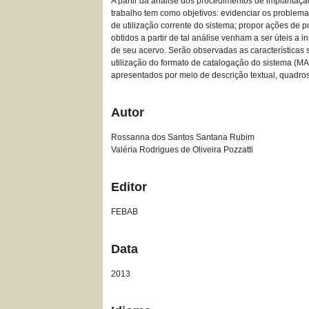
A partir da análise dos procedimentos de implantaçã
trabalho tem como objetivos: evidenciar os problemas
de utilização corrente do sistema; propor ações de 
obtidos a partir de tal análise venham a ser úteis 
de seu acervo. Serão observadas as características 
utilização do formato de catalogação do sistema (
apresentados por meio de descrição textual, quadros 
Autor
Rossanna dos Santos Santana Rubim
Valéria Rodrigues de Oliveira Pozzatti
Editor
FEBAB
Data
2013