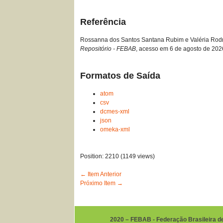
Referência
Rossanna dos Santos Santana Rubim e Valéria Rodrigu
Repositório - FEBAB
, acesso em 6 de agosto de 202
Formatos de Saída
atom
csv
dcmes-xml
json
omeka-xml
Position:
2210
(
1149
views)
← Item Anterior
Próximo Item →
2020 – FEBAB - Federação Brasileira d