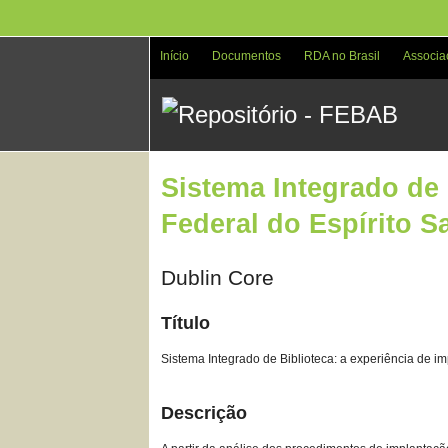
Pular
para
o
Início
Documentos
RDA no Brasil
Associa
conteúdo
principal
Sistema Integrado de 
Federal do Espírito S
Dublin Core
Título
Sistema Integrado de Biblioteca: a experiência de im
Descrição