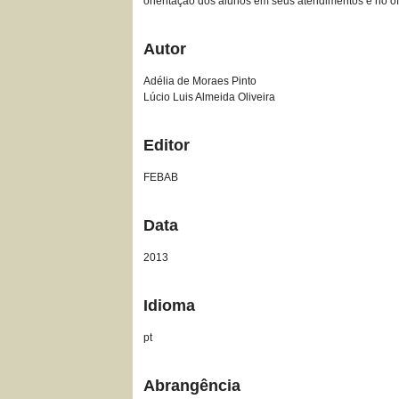
orientação dos alunos em seus atendimentos e no of
Autor
Adélia de Moraes Pinto
Lúcio Luis Almeida Oliveira
Editor
FEBAB
Data
2013
Idioma
pt
Abrangência