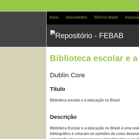
Pular
para
o
Início
Documentos
RDA no Brasil
Associa
conteúdo
principal
Biblioteca escolar e 
Dublin Core
Título
Biblioteca escolar e a educação no Brasil
Descrição
Biblioteca Escolar e a educação no Brasil é uma re
bibliográfico e colocam-se opiniões de como deveria 