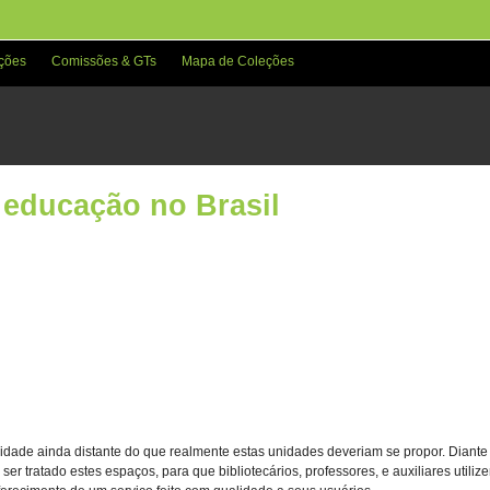
ções
Comissões & GTs
Mapa de Coleções
a educação no Brasil
alidade ainda distante do que realmente estas unidades deveriam se propor. Diant
ser tratado estes espaços, para que bibliotecários, professores, e auxiliares util