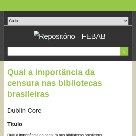
Pular
para
o
conteúdo
principal
Qual a importância da
censura nas bibliotecas
brasileiras
Dublin Core
Título
Qual a importância da censura nas bibliotecas brasileiras