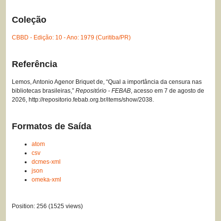
Coleção
CBBD - Edição: 10 - Ano: 1979 (Curitiba/PR)
Referência
Lemos, Antonio Agenor Briquet de, “Qual a importância da censura nas
bibliotecas brasileiras,”
Repositório - FEBAB
, acesso em 7 de agosto de
2026,
http://repositorio.febab.org.br/items/show/2038
.
Formatos de Saída
atom
csv
dcmes-xml
json
omeka-xml
Position:
256
(
1525
views)