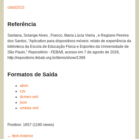
cbbd2015
Referência
Santana, Solange Alves , Franco, Maria Lúcia Vieira , e Regiane Pereira
dos Santos, “Aplicativo para dispositivos móveis: relato de experiência da
biblioteca da Escola de Educação Física e Esportes da Universidade de
São Paulo,”
Repositório - FEBAB
, acesso em 7 de agosto de 2026,
http://repositorio.febab.org.br/items/show/1399
.
Formatos de Saída
atom
csv
dcmes-xml
json
omeka-xml
Position:
1657
(
1180
views)
← Item Anterior