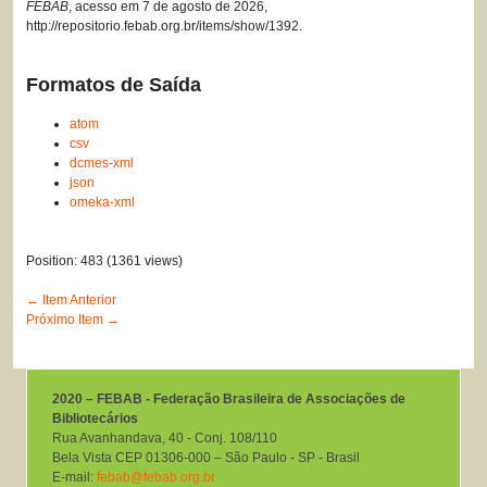
FEBAB
, acesso em 7 de agosto de 2026,
http://repositorio.febab.org.br/items/show/1392
.
Formatos de Saída
atom
csv
dcmes-xml
json
omeka-xml
Position:
483
(
1361
views)
← Item Anterior
Próximo Item →
2020 – FEBAB - Federação Brasileira de Associações de
Bibliotecários
Rua Avanhandava, 40 ‐ Conj. 108/110
Bela Vista CEP 01306-000 – São Paulo ‐ SP ‐ Brasil
E-mail:
febab@febab.org.br