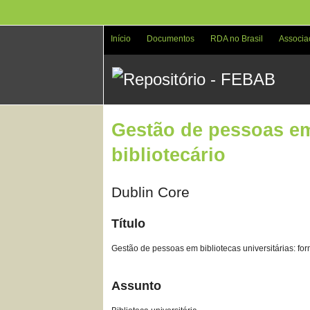
Pular
para
o
Início
Documentos
RDA no Brasil
Associa
conteúdo
principal
Gestão de pessoas em 
bibliotecário
Dublin Core
Título
Gestão de pessoas em bibliotecas universitárias: fo
Assunto