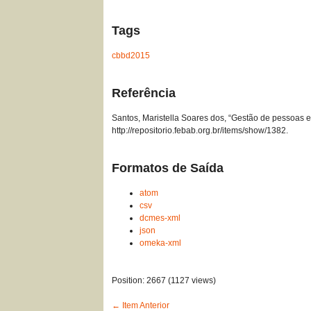
Tags
cbbd2015
Referência
Santos, Maristella Soares dos, “Gestão de pessoas em
http://repositorio.febab.org.br/items/show/1382
.
Formatos de Saída
atom
csv
dcmes-xml
json
omeka-xml
Position:
2667
(
1127
views)
← Item Anterior