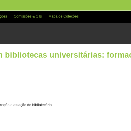
ções
Comissões & GTs
Mapa de Coleções
bibliotecas universitárias: forma
rmação e atuação do bibliotecário