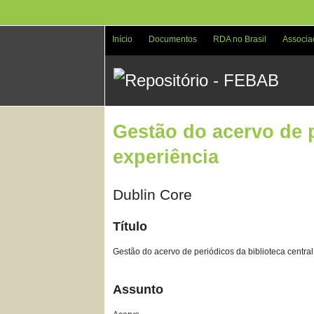
Pular
para
o
Início
Documentos
RDA no Brasil
Associa
conteúdo
principal
Gestão do acervo de p
experiência
Dublin Core
Título
Gestão do acervo de periódicos da biblioteca central
Assunto