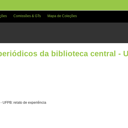
ções
Comissões & GTs
Mapa de Coleções
eriódicos da biblioteca central - 
 - UFPB: relato de experiência