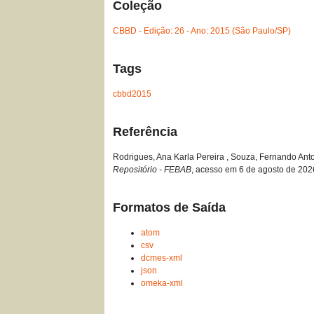
Coleção
CBBD - Edição: 26 - Ano: 2015 (São Paulo/SP)
Tags
cbbd2015
Referência
Rodrigues, Ana Karla Pereira , Souza, Fernando Anton
Repositório - FEBAB
, acesso em 6 de agosto de 202
Formatos de Saída
atom
csv
dcmes-xml
json
omeka-xml