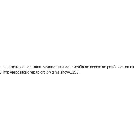
io Ferreira de , e Cunha, Viviane Lima de, “Gestão do acervo de periódicos da bibl
6,
http://repositorio.febab.org.br/items/show/1351
.