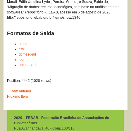
Morati. Edith Ursulina Lyrio , Pereira, Gleice , e Souza, Fabio de,
“Migração de dados: recurso tecnológico, com base na análise de dois
softwares,”
Repositório - FEBAB
, acesso em 6 de agosto de 2026,
http://repositorio.febab.org.br/items/show/1346
.
Formatos de Saída
atom
csv
dcmes-xml
json
omeka-xml
Position:
4442
(
1028
views)
← Item Anterior
Próximo Item →
2020 – FEBAB - Federação Brasileira de Associações de
Bibliotecários
Rua Avanhandava, 40 ‐ Conj. 108/110