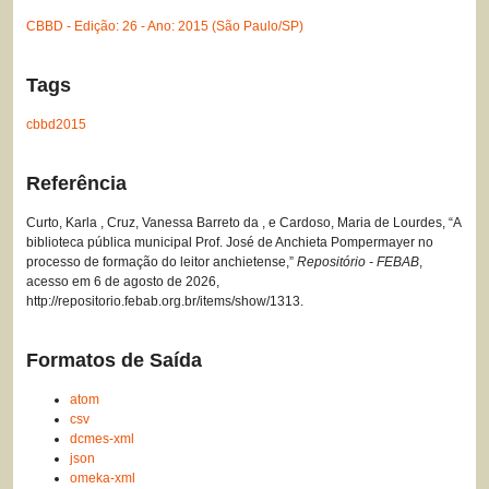
CBBD - Edição: 26 - Ano: 2015 (São Paulo/SP)
Tags
cbbd2015
Referência
Curto, Karla , Cruz, Vanessa Barreto da , e Cardoso, Maria de Lourdes, “A
biblioteca pública municipal Prof. José de Anchieta Pompermayer no
processo de formação do leitor anchietense,”
Repositório - FEBAB
,
acesso em 6 de agosto de 2026,
http://repositorio.febab.org.br/items/show/1313
.
Formatos de Saída
atom
csv
dcmes-xml
json
omeka-xml