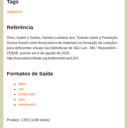
Tags
cbbd2015
Referência
Diniz, Isabel e Santos, Sandra Leidiane dos, “Estudo sobre a Fundação
Dorina Nowill como fornecedora de materiais na formação de coleções
para deficientes visuais nas bibliotecas de São Luís - MA,”
Repositório -
FEBAB
, acesso em 6 de agosto de 2026,
http://repositorio.febab.org.br/items/show/1307
.
Formatos de Saída
atom
csv
dcmes-xml
json
omeka-xml
Position:
1355
(
1198
views)