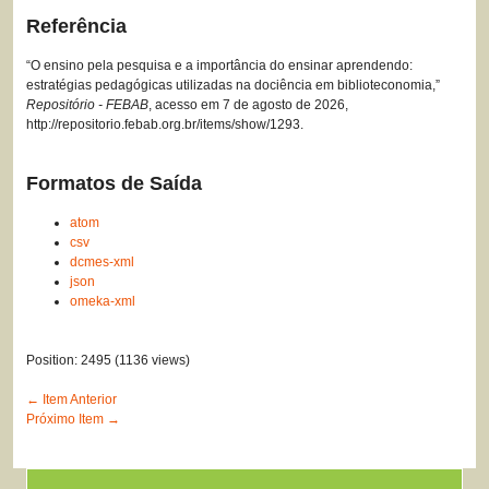
Referência
“O ensino pela pesquisa e a importância do ensinar aprendendo:
estratégias pedagógicas utilizadas na dociência em biblioteconomia,”
Repositório - FEBAB
, acesso em 7 de agosto de 2026,
http://repositorio.febab.org.br/items/show/1293
.
Formatos de Saída
atom
csv
dcmes-xml
json
omeka-xml
Position:
2495
(
1136
views)
← Item Anterior
Próximo Item →