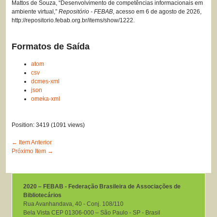
Mattos de Souza, “Desenvolvimento de competências informacionais em
ambiente virtual,”
Repositório - FEBAB
, acesso em 6 de agosto de 2026,
http://repositorio.febab.org.br/items/show/1222
.
Formatos de Saída
atom
csv
dcmes-xml
json
omeka-xml
Position:
3419
(
1091
views)
← Item Anterior
Próximo Item →
2020 – FEBAB - Federação Brasileira de Associações de
Bibliotecários
Rua Avanhandava, 40 ‐ Conj. 108/110
Bela Vista CEP 01306-000 – São Paulo ‐ SP ‐ Brasil