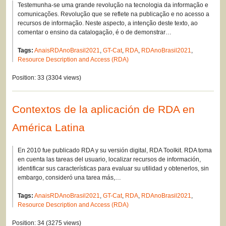
Testemunha-se uma grande revolução na tecnologia da informação e
comunicações. Revolução que se reflete na publicação e no acesso a
recursos de informação. Neste aspecto, a intenção deste texto, ao
comentar o ensino da catalogação, é o de demonstrar…
Tags:
AnaisRDAnoBrasil2021
,
GT-Cat
,
RDA
,
RDAnoBrasil2021
,
Resource Description and Access (RDA)
Position:
33
(
3304
views)
Contextos de la aplicación de RDA en
América Latina
En 2010 fue publicado RDA y su versión digital, RDA Toolkit. RDA toma
en cuenta las tareas del usuario, localizar recursos de información,
identificar sus características para evaluar su utilidad y obtenerlos, sin
embargo, consideró una tarea más,…
Tags:
AnaisRDAnoBrasil2021
,
GT-Cat
,
RDA
,
RDAnoBrasil2021
,
Resource Description and Access (RDA)
Position:
34
(
3275
views)