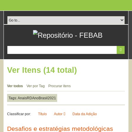
Pular
para
o
conteúdo
principal
Ver Itens (14 total)
Ver todos
Ver por Tag
Procurar itens
Tags: AnaisRDAnoBrasil2021
Classificar por:
Título
Autor
Data da Adição
Desafios e estratégias metodológicas