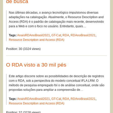
de busca
Nas últimas décadas, o avanço tecnológico impulsionou diversas
adaptações na catalogação. Atualmente, o Resource Description and
Access (RDA) é o padrão de catalogação mais recente, desenvolvido
para a Web e com o foco no usuário. Entretanto, quais…
Tags:
AnaisRDAnoBrasil2021
,
GT-Cat
,
RDA
,
RDAnoBrasil2021
,
Resource Description and Access (RDA)
Position:
30
(
3324
views)
O RDA visto a 30 mil pés
Este artigo discorre sobre as possibilidades de descrição de registros
com o RDA, sob a perspectiva do modelo conceitual IFLA LRM. O
método de pesquisa empregado foi o de análise conceitual, onde são
propostas soluções para ampliar a compreensão de…
Tags:
AnaisRDAnoBrasil2021
,
GT-Cat
,
RDA
,
RDAnoBrasil2021
,
Resource Description and Access (RDA)
Position:
37
(
3226
views)