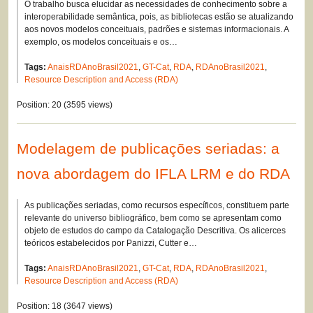
O trabalho busca elucidar as necessidades de conhecimento sobre a
interoperabilidade semântica, pois, as bibliotecas estão se atualizando
aos novos modelos conceituais, padrões e sistemas informacionais. A
exemplo, os modelos conceituais e os…
Tags:
AnaisRDAnoBrasil2021
,
GT-Cat
,
RDA
,
RDAnoBrasil2021
,
Resource Description and Access (RDA)
Position:
20
(
3595
views)
Modelagem de publicações seriadas: a
nova abordagem do IFLA LRM e do RDA
As publicações seriadas, como recursos específicos, constituem parte
relevante do universo bibliográfico, bem como se apresentam como
objeto de estudos do campo da Catalogação Descritiva. Os alicerces
teóricos estabelecidos por Panizzi, Cutter e…
Tags:
AnaisRDAnoBrasil2021
,
GT-Cat
,
RDA
,
RDAnoBrasil2021
,
Resource Description and Access (RDA)
Position:
18
(
3647
views)