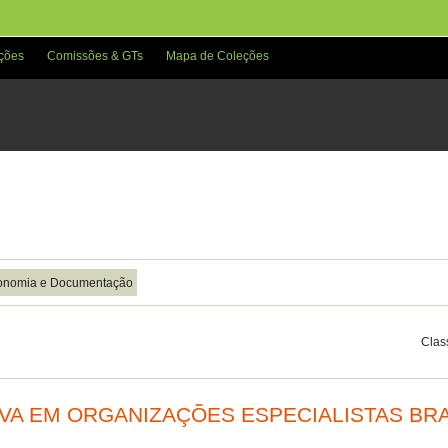
ções
Comissões & GTs
Mapa de Coleções
economia e Documentação
Class
IVA EM ORGANIZAÇÕES ESPECIALISTAS BR