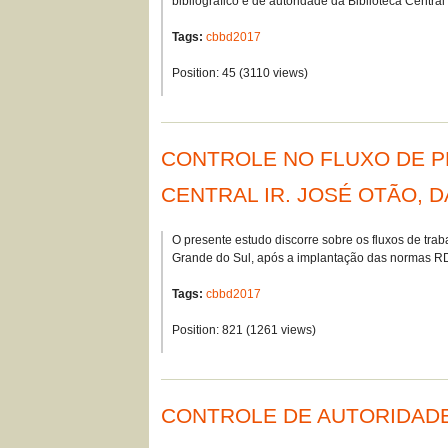
bibliográfico e de autoridade da Biblioteca Central 
Tags:
cbbd2017
Position:
45
(
3110
views)
CONTROLE NO FLUXO DE P
CENTRAL IR. JOSÉ OTÃO, 
O presente estudo discorre sobre os fluxos de trab
Grande do Sul, após a implantação das normas 
Tags:
cbbd2017
Position:
821
(
1261
views)
CONTROLE DE AUTORIDADE