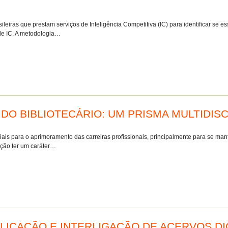
eiras que prestam serviços de Inteligência Competitiva (IC) para identificar se e
de IC. A metodologia…
O BIBLIOTECÁRIO: UM PRISMA MULTIDISC
ais para o aprimoramento das carreiras profissionais, principalmente para se mante
mação ter um caráter…
LICAÇÃO E INTERLIGAÇÃO DE ACERVOS DIG