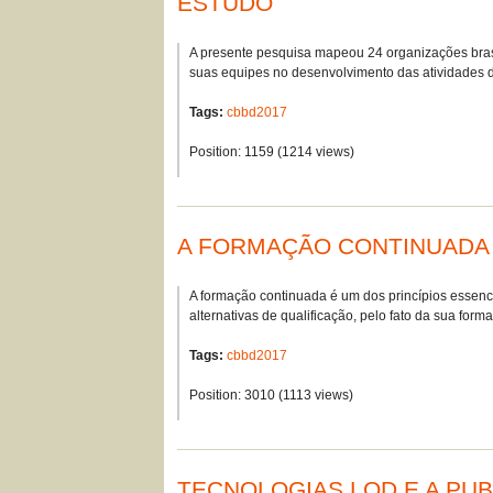
ESTUDO
A presente pesquisa mapeou 24 organizações brasil
suas equipes no desenvolvimento das atividades 
Tags:
cbbd2017
Position:
1159
(
1214
views)
A FORMAÇÃO CONTINUADA D
A formação continuada é um dos princípios essenci
alternativas de qualificação, pelo fato da sua for
Tags:
cbbd2017
Position:
3010
(
1113
views)
TECNOLOGIAS LOD E A PUB