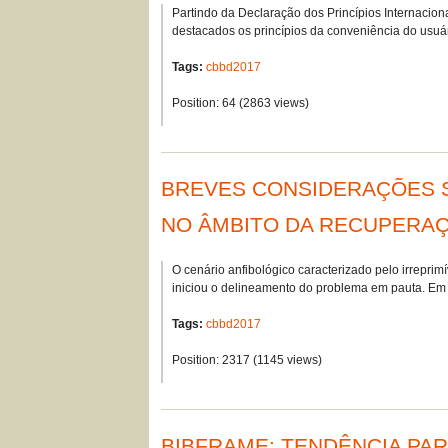
Partindo da Declaração dos Princípios Internacion
destacados os princípios da conveniência do usuá
Tags:
cbbd2017
Position:
64
(
2863
views)
BREVES CONSIDERAÇÕES S
NO ÂMBITO DA RECUPERAÇ
O cenário anfibológico caracterizado pelo irrepri
iniciou o delineamento do problema em pauta. E
Tags:
cbbd2017
Position:
2317
(
1145
views)
BIBFRAME: TENDÊNCIA PA