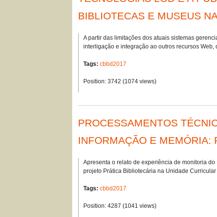
BIBLIOTECAS E MUSEUS N
A partir das limitações dos atuais sistemas gerenc
interligação e integração ao outros recursos Web,
Tags:
cbbd2017
Position:
3742
(
1074
views)
PROCESSAMENTOS TÉCNICO
INFORMAÇÃO E MEMÓRIA: 
Apresenta o relato de experiência de monitoria d
projeto Prática Bibliotecária na Unidade Curricul
Tags:
cbbd2017
Position:
4287
(
1041
views)