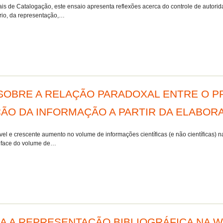
ais de Catalogação, este ensaio apresenta reflexões acerca do controle de autori
rio, da representação,…
OBRE A RELAÇÃO PARADOXAL ENTRE O P
ÃO DA INFORMAÇÃO A PARTIR DA ELABOR
mível e crescente aumento no volume de informações científicas (e não científicas
m face do volume de…
RA A REPRESENTAÇÃO BIBLIOGRÁFICA NA 