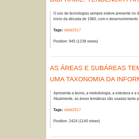
O uso de tecnologias sempre esteve presente no d
início da década de 1960, com o desenvolvimen
Tags:
cbbd2017
Position:
945
(
1238
views)
AS ÁREAS E SUBÁREAS TE
UMA TAXONOMIA DA INFOR
Apresenta a teoria, a metodologia, a estrutura e
Atualmente, as áreas temáticas são usadas tanto
Tags:
cbbd2017
Position:
2424
(
1140
views)