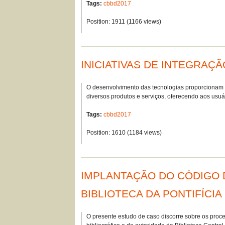
Tags:
cbbd2017
Position:
1911
(
1166
views)
INICIATIVAS DE INTEGRAÇ
O desenvolvimento das tecnologias proporcionam 
diversos produtos e serviços, oferecendo aos us
Tags:
cbbd2017
Position:
1610
(
1184
views)
IMPLANTAÇÃO DO CÓDIGO 
BIBLIOTECA DA PONTIFÍCI
O presente estudo de caso discorre sobre os pro